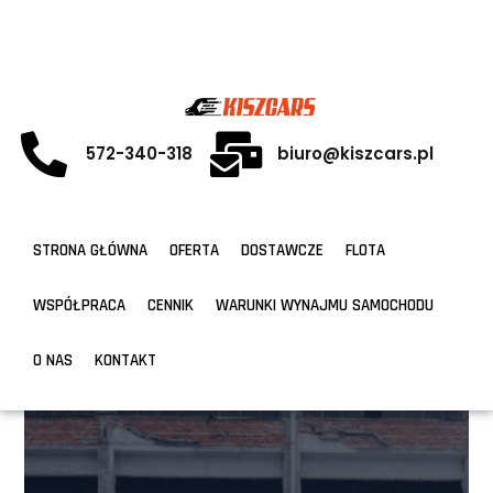
572-340-318
biuro@kiszcars.pl
STRONA GŁÓWNA
OFERTA
DOSTAWCZE
FLOTA
WSPÓŁPRACA
CENNIK
WARUNKI WYNAJMU SAMOCHODU
O NAS
KONTAKT