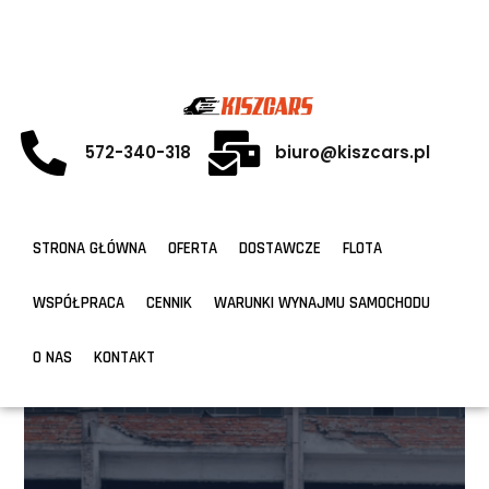
572-340-318
biuro@kiszcars.pl
STRONA GŁÓWNA
OFERTA
DOSTAWCZE
FLOTA
WSPÓŁPRACA
CENNIK
WARUNKI WYNAJMU SAMOCHODU
O NAS
KONTAKT