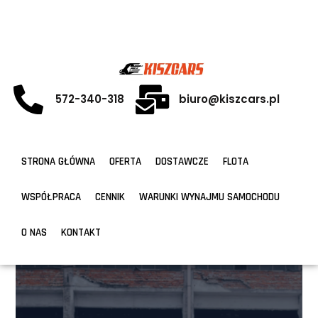
572-340-318
biuro@kiszcars.pl
STRONA GŁÓWNA
OFERTA
DOSTAWCZE
FLOTA
WSPÓŁPRACA
CENNIK
WARUNKI WYNAJMU SAMOCHODU
O NAS
KONTAKT