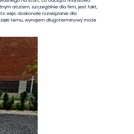
 własnego na start, co odciąża finansowo.
nym atutem, szczególnie dla firm, jest fakt,
 to więc doskonałe rozwiązanie dla
. Dzięki temu, wynajem długoterminowy może