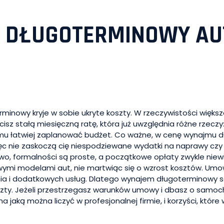
M DŁUGOTERMINOWY AU
minowy kryje w sobie ukryte koszty. W rzeczywistości większ
cisz stałą miesięczną ratę, która już uwzględnia różne rzec
ki temu łatwiej zaplanować budżet. Co ważne, w cenę wynajm
więc nie zaskoczą cię niespodziewane wydatki na naprawy czy
o, formalności są proste, a początkowe opłaty zwykle niewi
wymi modelami aut, nie martwiąc się o wzrost kosztów. Umo
nia i dodatkowych usług. Dlatego wynajem długoterminowy
oszty. Jeżeli przestrzegasz warunków umowy i dbasz o samo
a jaką można liczyć w profesjonalnej firmie, i korzyści, które