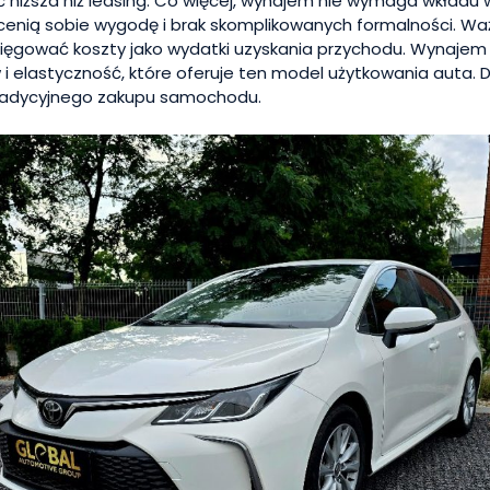
yć niższa niż leasing. Co więcej, wynajem nie wymaga wkładu
y cenią sobie wygodę i brak skomplikowanych formalności. Waż
sięgować koszty jako wydatki uzyskania przychodu. Wynajem
 i elastyczność, które oferuje ten model użytkowania auta
tradycyjnego zakupu samochodu.