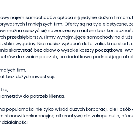
wy najem samochodów opłaca się jedynie dużym firmom. Dziś
prywatnych i mniejszych firm. Oferty są na tyle elastyczne,
lowi można cieszyć się nowoczesnym autem bez koniecznośc
ch przedsiębiorstw. Firmy wynajmujące samochody na dłuższ
szybki i wygodny. Nie musisz wpłacać dużej zaliczki na start, 
nia skorzystać bez obaw o wysokie koszty początkowe. Wyn
ometrów do swoich potrzeb, co dodatkowo podnosi jego atra
małych firm,
t bez dużych inwestycji,
tku,
ilometrów do potrzeb klienta.
a popularności nie tylko wśród dużych korporacji, ale i osó
 stanowi konkurencyjną alternatywę dla zakupu auta, oferu
działalności.