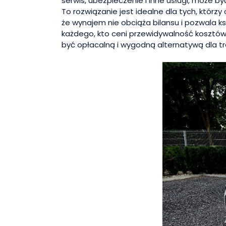
serwis, ubezpieczenie i inne usługi, może b
To rozwiązanie jest idealne dla tych, którz
że wynajem nie obciąża bilansu i pozwala k
każdego, kto ceni przewidywalność kosztów
być opłacalną i wygodną alternatywą dla 