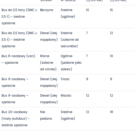
SILNIKA
W TEKŚCIE
(L/100 KM)
(L/100 KM)
Bus do 3,5 tony (DMC ≤
Benzyna
Średnie
10
15
3,5 t) – średnie
(ogólnie)
spalanie
Bus do 3,5 tony (DMC ≤
Diesel (olej
Średnie
7
12
3,5 t) – średnie
napędowy)
(zależne od
spalanie
warunków)
Bus 8-osobowy (van)
Różne
Ogólnie
7
10
– spalanie
(zależne
(podane jako
od silnika)
zakres)
Bus 9-osobowy –
Diesel (olej
Trasa
8
8
spalanie
napędowy)
Bus 9-osobowy –
Diesel (olej
Miasto
12
12
spalanie
napędowy)
Bus 20-osobowy
Nie
Średnie
12
18
(mały autobus) –
podano
(ogólnie)
średnie spalanie